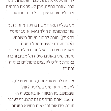
לקוחותיי, אלא גם על עצמי שלמרות הזמן
הרב ושגרת החיים, ניתן לשפר את היחסים
ולהדליק את הניצוץ, בכל פעם מחדש.
אני בעלת תואר ראשון בחינוך מיוחד; תואר
שני בהתפתחות הילד (MA, אוניברסיטת
בר אילן); מורה לחינוך מיוחד בנשמתי;
בעלת תעודת יועצת-מטפלת זוגית
מאוניברסיטת בר אילן ובוגרת לימודי
טיפול מיני באוניברסיטת תל אביב; וחברה
באגודת איל"ט ליועצים טיפוליים בזוגיות
ומיניות.
אשמח להיפגש אתכם, זוגות ויחידים,
לייעוץ זוגי או מיני בקליניקה שלי
שבמושב עין הבשור או באמצעות ה-
zoom. אתם מוזמנים גם להצטרף לערבי
חוויה, סדנאות והרצאות בנושא הזוגיות